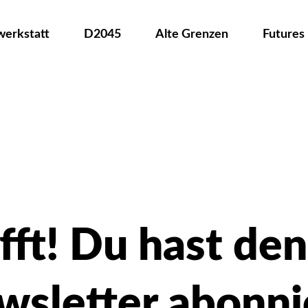
werkstatt
D2045
Alte Grenzen
Futures
fft! Du hast de
sletter abonni