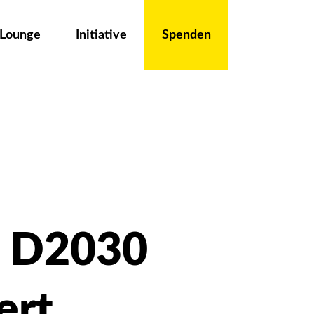
 Lounge
Initiative
Spenden
n D2030
ert.